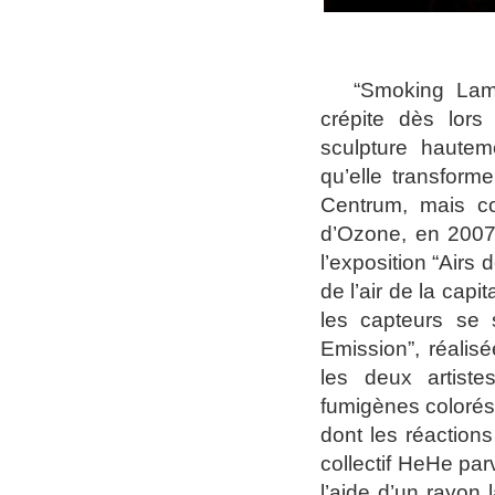
“S
moking Lamp
crépite dès lors 
sculpture hauteme
qu’elle transform
Centrum, mais c
d’Ozone, en 2007,
l’exposition “Airs
de l’air de la capi
les capteurs se 
Emission”, réalis
les deux artist
fumigènes colorés
dont les réaction
collectif HeHe par
l’aide d’un rayon