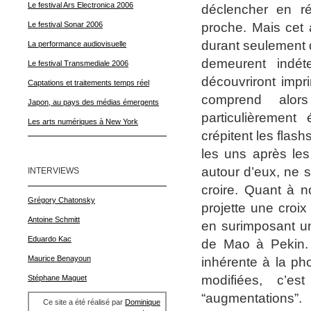
Le festival Ars Electronica 2006
déclencher en r
proche. Mais cet 
Le festival Sonar 2006
durant seulement q
La performance audiovisuelle
demeurent indét
Le festival Transmediale 2006
découvriront impr
Captations et traitements temps réel
comprend alor
Japon, au pays des médias émergents
particulièrement
Les arts numériques à New York
crépitent les flas
les uns après les
autour d’eux, ne sa
INTERVIEWS
croire. Quant à n
Grégory Chatonsky
projette une croi
Antoine Schmitt
en surimposant un
Eduardo Kac
de Mao à Pekin. 
Maurice Benayoun
inhérente à la ph
modifiées, c’es
Stéphane Maguet
“augmentations”.
Ce site a été réalisé par
Dominique