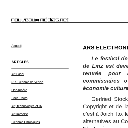
Accueil
ARS ELECTRONI
Le festival d
ARTICLES
de Linz est deve
rentrée pour 
Art Basel
commissaires o
61e Biennale de Venise
économie culturell
Ososphère
G
erfried Stoc
Paris Photo
Copyright et de la
Art, technologies et IA
c’est à Joichi Ito
Art Immersif
alternatives au Co
Biennale Chroniques