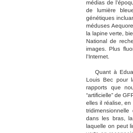
médias de l’époqu
de lumière bleu
génétiques inclua
méduses Aequorea 
la lapine verte, bi
National de rech
images. Plus fluo
l’Internet.
Q
uant à Edua
Louis Bec pour la
rapports que nou
“artificielle” de 
elles il réalise, 
tridimensionnelle
dans les bras, l
laquelle on peut 