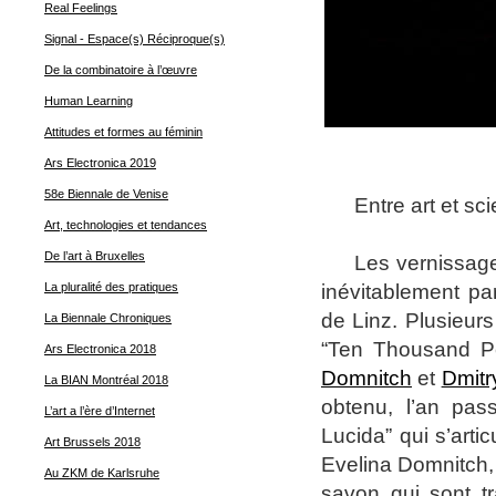
Real Feelings
Signal - Espace(s) Réciproque(s)
De la combinatoire à l’œuvre
Human Learning
Attitudes et formes au féminin
Ars Electronica 2019
58e Biennale de Venise
Entre art et sc
Art, technologies et tendances
De l’art à Bruxelles
L
es vernissag
inévitablement pa
La pluralité des pratiques
de Linz. Plusieurs
La Biennale Chroniques
“Ten Thousand P
Ars Electronica 2018
Domnitch
et
Dmitr
La BIAN Montréal 2018
obtenu, l’an pas
L’art a l’ère d’Internet
Lucida” qui s’art
Art Brussels 2018
Evelina Domnitch,
Au ZKM de Karlsruhe
savon qui sont t