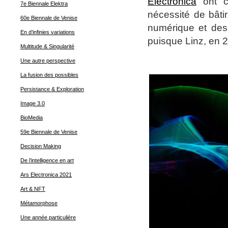
Electronica
ont co
7e Biennale Elektra
nécessité de bâti
60e Biennale de Venise
numérique et des
En d’infinies variations
puisque Linz, en 2
Multitude & Singularité
Une autre perspective
La fusion des possibles
Persistance & Exploration
Image 3.0
BioMedia
59e Biennale de Venise
Decision Making
De l’intelligence en art
Ars Electronica 2021
Art & NFT
Métamorphose
Une année particulière