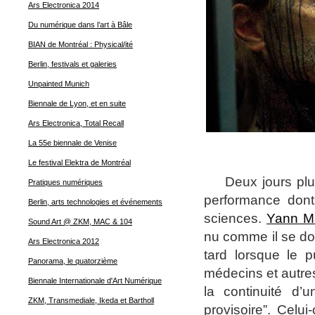
Ars Electronica 2014
Du numérique dans l’art à Bâle
BIAN de Montréal : Physical/ité
Berlin, festivals et galeries
Unpainted Munich
Biennale de Lyon, et en suite
Ars Electronica, Total Recall
La 55e biennale de Venise
Le festival Elektra de Montréal
D
eux jours pl
Pratiques numériques
performance dont
Berlin, arts technologies et événements
sciences.
Yann M
Sound Art @ ZKM, MAC & 104
nu comme il se doi
Ars Electronica 2012
tard lorsque le p
Panorama, le quatorzième
médecins et autre
Biennale Internationale d'Art Numérique
la continuité d’
ZKM, Transmediale, Ikeda et Bartholl
provisoire”. Celu