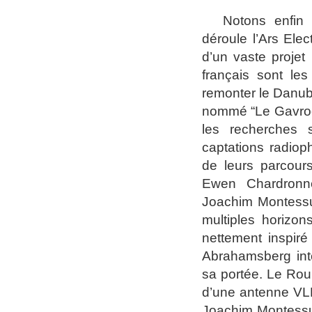
N
otons enfin
déroule l’Ars Elec
d’un vaste projet 
français sont le
remonter le Danube
nommé “Le Gavroche
les recherches s
captations radiop
de leurs parcours
Ewen Chardronne
Joachim Montessui
multiples horizon
nettement inspiré
Abrahamsberg int
sa portée. Le Rou
d’une antenne VLF
Joachim Montessuis