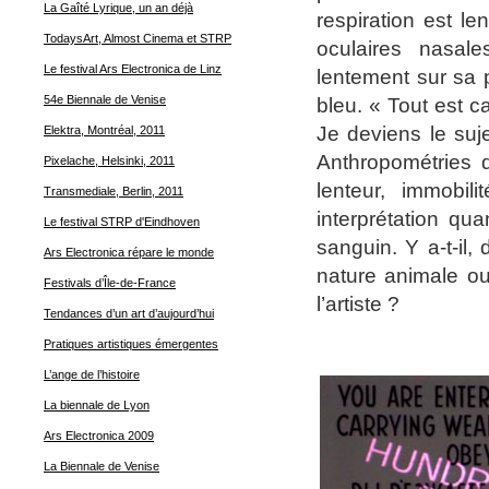
La Gaîté Lyrique, un an déjà
respiration est l
TodaysArt, Almost Cinema et STRP
oculaires nasale
Le festival Ars Electronica de Linz
lentement sur sa 
54e Biennale de Venise
bleu. « Tout est c
Je deviens le suj
Elektra, Montréal, 2011
Anthropométries d
Pixelache, Helsinki, 2011
lenteur, immobil
Transmediale, Berlin, 2011
interprétation qu
Le festival STRP d'Eindhoven
sanguin. Y a-t-il, 
Ars Electronica répare le monde
nature animale ou
Festivals d’Île-de-France
l’artiste ?
Tendances d’un art d’aujourd’hui
Pratiques artistiques émergentes
L’ange de l’histoire
La biennale de Lyon
Ars Electronica 2009
La Biennale de Venise