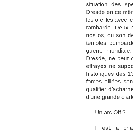
situation des spe
Dresde en ce mêm
les oreilles avec
rambarde. Deux co
nos os, du son de
terribles bombar
guerre mondiale.
Dresde, ne peut q
effrayés ne suppo
historiques des 13 
forces alliées sa
qualifier d’acharn
d’une grande clart
Un ars Off ?
I
l est, à cha