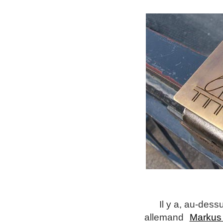
I
l y a, au-dess
allemand
Markus