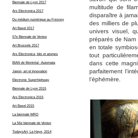
Biennale de Lyon 2017
multitude de fil
Ars Electronica 2017
disparaître à jama
Du médium numérique au Fresnoy
des milliers de p
Art Basel 2017
univers visuel, 
57e Biennale de Venise
préparés de Nam J
Art Brussels 2017
en totale symbios
tout particulièr
Ars Electronica, bits et atomes
dans cette magnif
BIAN de Montréal : Automata
parfaitement l’in
Japon, art et innovation
l’éphémère.
Electronic Superhighway
Biennale de Lyon 2015
Ars Electronica 2015
Art Basel 2015
La biennale WRO
La 56e biennale de Venise
TodaysArt, La Haye, 2014