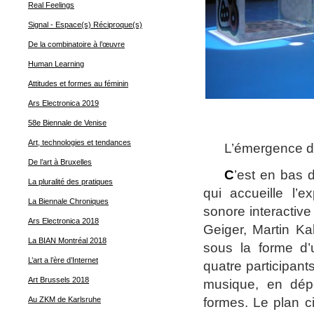
Real Feelings
Signal - Espace(s) Réciproque(s)
De la combinatoire à l’œuvre
Human Learning
Attitudes et formes au féminin
Ars Electronica 2019
58e Biennale de Venise
Art, technologies et tendances
L’émergence d
De l’art à Bruxelles
C
’est en bas 
La pluralité des pratiques
qui accueille l’e
La Biennale Chroniques
sonore interactive 
Ars Electronica 2018
Geiger, Martin Ka
La BIAN Montréal 2018
sous la forme d’u
L’art a l’ère d’Internet
quatre participant
Art Brussels 2018
musique, en dép
formes. Le plan ci
Au ZKM de Karlsruhe