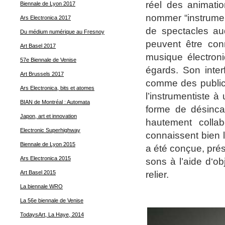
réel des animati
Biennale de Lyon 2017
nommer “instrument
Ars Electronica 2017
de spectacles au
Du médium numérique au Fresnoy
peuvent être con
Art Basel 2017
musique électroni
57e Biennale de Venise
égards. Son inter
Art Brussels 2017
comme des publics 
Ars Electronica, bits et atomes
l’instrumentiste 
BIAN de Montréal : Automata
forme de désincar
Japon, art et innovation
hautement collab
Electronic Superhighway
connaissent bien 
Biennale de Lyon 2015
a été conçue, prés
Ars Electronica 2015
sons à l’aide d‘o
relier.
Art Basel 2015
La biennale WRO
La 56e biennale de Venise
TodaysArt, La Haye, 2014