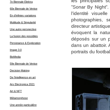
les principales s
7e Biennale Elektra
”Sonar By Night”. 
60e Biennale de Venise
l’identité visue
En d’infinies variations
photographies, s
Multitude & Singularité
directeur artistiq
Une autre perspective
évoquent la natur
La fusion des possibles
déposés sur un p
Persistance & Exploration
dans un abattoir. 
Image 3.0
portraits du footb
BioMedia
59e Biennale de Venise
Decision Making
De l’intelligence en art
Ars Electronica 2021
Art & NFT
Métamorphose
Une année particulière