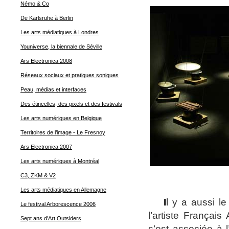
Némo & Co
De Karlsruhe à Berlin
Les arts médiatiques à Londres
Youniverse, la biennale de Séville
Ars Electronica 2008
Réseaux sociaux et pratiques soniques
Peau, médias et interfaces
Des étincelles, des pixels et des festivals
Les arts numériques en Belgique
Territoires de l’image - Le Fresnoy
Ars Electronica 2007
Les arts numériques à Montréal
C3, ZKM & V2
Les arts médiatiques en Allemagne
I
l y a aussi l
Le festival Arborescence 2006
l’artiste Françai
Sept ans d'Art Outsiders
s’est associée à l