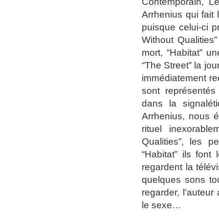
Contemporain, Le
Arrhenius qui fait
puisque celui-ci 
Without Qualities
mort, “Habitat” u
“The Street” la jo
immédiatement rec
sont représentés
dans la signalét
Arrhenius, nous é
rituel inexorab
Qualities”, les 
“Habitat” ils fon
regardent la télév
quelques sons tou
regarder, l’auteur
le sexe…