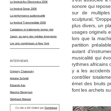
Le festival Ars Electronica 2006
sonore qui repose
Le festival Sonar 2006
sur de multiples
La performance audiovisuelle
sculptural, “Dropp
Le festival Transmediale 2006
plus divers, un pl
Captations et traitements temps réel
usages originels 
Japon, au pays des médias émergents
lors que la machi
Les arts numériques à New York
partition préala
autant d’instrume
musicalité qui év
INTERVIEWS
rythmes africains 
y a les accidents
Grégory Chatonsky
contrôler totalem
Antoine Schmitt
émet des bruits p
Eduardo Kac
font les archets su
Maurice Benayoun
Stéphane Maguet
Ce site a été réalisé par
Dominique