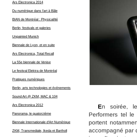
Ars Electronica 2014
Du numérique dans l’art à Bâle
BIAN de Montréal : Physical/ité
Berlin, festivals et galeries
Unpainted Munich
Biennale de Lyon, et en suite
Ars Electronica, Total Recall
La 55e biennale de Venise
Le festival Elektra de Montréal
Pratiques numériques
Berlin, arts technologies et événements
Sound Art @ ZKM, MAC & 104
Ars Electronica 2012
E
n soirée, l
Performers tel le
Panorama, le quatorzième
portent notammen
Biennale Internationale d'Art Numérique
accompagné par de
ZKM, Transmediale, Ikeda et Bartholl