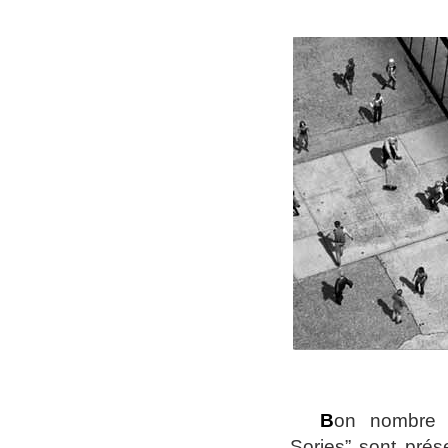
B
on nombre d
Sories” sont prés