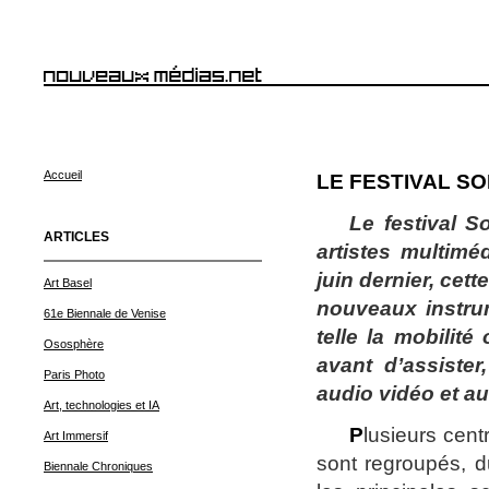
Accueil
LE FESTIVAL SO
Le festival S
ARTICLES
artistes multimé
juin dernier, cet
Art Basel
nouveaux instru
61e Biennale de Venise
telle la mobilité
Ososphère
avant d’assiste
Paris Photo
audio vidéo et a
Art, technologies et IA
P
lusieurs cent
Art Immersif
sont regroupés, d
Biennale Chroniques