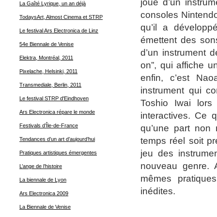
joue d’un instrum
La Gaîté Lyrique, un an déjà
consoles Nintendo
TodaysArt, Almost Cinema et STRP
qu’il a développ
Le festival Ars Electronica de Linz
émettent des sons 
54e Biennale de Venise
d’un instrument d
Elektra, Montréal, 2011
on”, qui affiche 
Pixelache, Helsinki, 2011
enfin, c’est Na
Transmediale, Berlin, 2011
instrument qui co
Le festival STRP d'Eindhoven
Toshio Iwai lors
Ars Electronica répare le monde
interactives. Ce
Festivals d’Île-de-France
qu’une part non n
temps réel soit p
Tendances d’un art d’aujourd’hui
jeu des instrumen
Pratiques artistiques émergentes
nouveau genre. A
L’ange de l’histoire
mêmes pratiques 
La biennale de Lyon
inédites.
Ars Electronica 2009
La Biennale de Venise