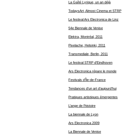
La Gaîté Lyrique, un an déjà
TodaysArt, Almost Cinema et STRP
Le festival Ars Electronica de Linz
54e Biennale de Venise
Elektra, Montréal, 2011
Pixelache, Helsinki, 2011
Transmediale, Berlin, 2011
Le festival STRP d'Eindhoven
Ars Electronica répare le monde
Festivals d’Île-de-France
Tendances d’un art d’aujourd’hui
Pratiques artistiques émergentes
L’ange de l’histoire
La biennale de Lyon
Ars Electronica 2009
La Biennale de Venise