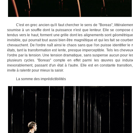
C'
est en grec ancien qu'il faut chercher le sens de "Boreas", littéraleme
soumise à un souffle dont la puissance n'est que lenteur. Elle se compose d'
tendus vers le haut, forment une grille dont les alignements sont géométrique
invisible, qui pourrait tout aussi bien être magnétique et qui les fait se courbe
chevauchent. De l'ordre naît ainsi le chaos sans que l'on puisse identifier 
états, tant la transformation est lente, presque imperceptible. Tels les cheveux
l'ordre par la tension. Une tension dramatique, sans suspense aucun pour les
plusieurs cycles. "Boreas" compte en effet parmi les œuvres qui indui
inexorablement, passant d'un état à l'autre. Elle est en constante transiti
invite à ralentir pour mieux la saisir.
La somme des imprédictibilités