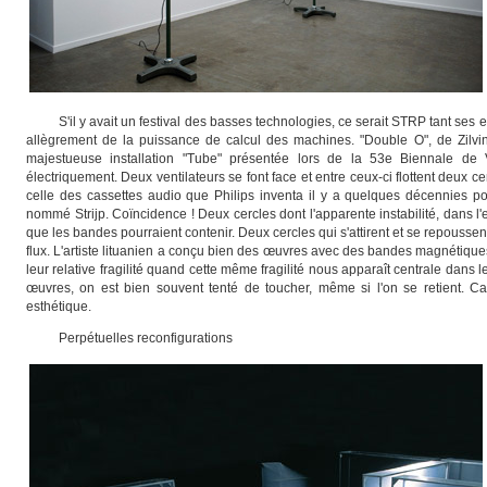
S'
il y avait un festival des basses technologies, ce serait STRP tant ses
allègrement de la puissance de calcul des machines. "Double O", de Zilv
majestueuse installation "Tube" présentée lors de la 53e Biennale de 
électriquement. Deux ventilateurs se font face et entre ceux-ci flottent deu
celle des cassettes audio que Philips inventa il y a quelques décennies po
nommé Strijp. Coïncidence ! Deux cercles dont l'apparente instabilité, dans l'e
que les bandes pourraient contenir. Deux cercles qui s'attirent et se repousse
flux. L'artiste lituanien a conçu bien des œuvres avec des bandes magnétique
leur relative fragilité quand cette même fragilité nous apparaît centrale dans 
œuvres, on est bien souvent tenté de toucher, même si l'on se retient. Car 
esthétique.
Perpétuelles reconfigurations