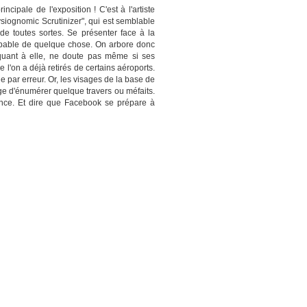
ncipale de l'exposition ! C'est à l'artiste
hysiognomic Scrutinizer", qui est semblable
de toutes sortes. Se présenter face à la
coupable de quelque chose. On arbore donc
 quant à elle, ne doute pas même si ses
l'on a déjà retirés de certains aéroports.
e par erreur. Or, les visages de la base de
rge d'énumérer quelque travers ou méfaits.
ance. Et dire que Facebook se prépare à