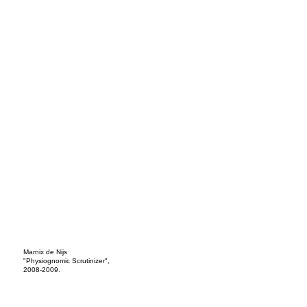
Marnix de Nijs
"Physiognomic Scrutinizer",
2008-2009.