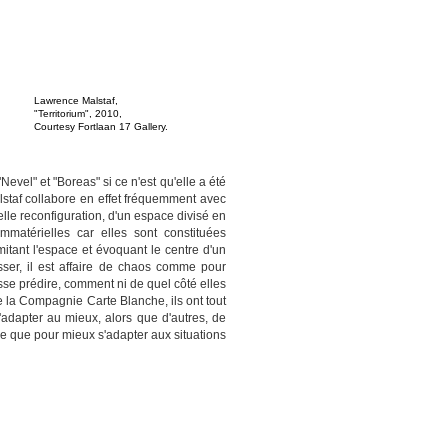
Lawrence Malstaf,
"Territorium", 2010,
Courtesy Fortlaan 17 Gallery.
evel" et "Boreas" si ce n'est qu'elle a été
taf collabore en effet fréquemment avec
le reconfiguration, d'un espace divisé en
mmatérielles car elles sont constituées
mitant l'espace et évoquant le centre d'un
sser, il est affaire de chaos comme pour
sse prédire, comment ni de quel côté elles
e la Compagnie Carte Blanche, ils ont tout
s'adapter au mieux, alors que d'autres, de
t-ce que pour mieux s'adapter aux situations