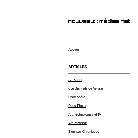
Accueil
ARTICLES
Art Basel
61e Biennale de Venise
Ososphère
Paris Photo
Art, technologies et IA
Art Immersif
Biennale Chroniques