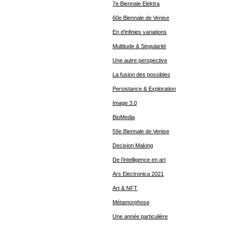
7e Biennale Elektra
60e Biennale de Venise
En d’infinies variations
Multitude & Singularité
Une autre perspective
La fusion des possibles
Persistance & Exploration
Image 3.0
BioMedia
59e Biennale de Venise
Decision Making
De l’intelligence en art
Ars Electronica 2021
Art & NFT
Métamorphose
Une année particulière