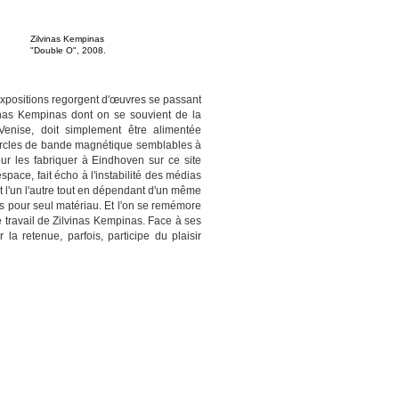
Zilvinas Kempinas
"Double O", 2008.
 expositions regorgent d'œuvres se passant
inas Kempinas dont on se souvient de la
Venise, doit simplement être alimentée
x cercles de bande magnétique semblables à
ur les fabriquer à Eindhoven sur ce site
space, fait écho à l'instabilité des médias
nt l'un l'autre tout en dépendant d'un même
s pour seul matériau. Et l'on se remémore
le travail de Zilvinas Kempinas. Face à ses
la retenue, parfois, participe du plaisir