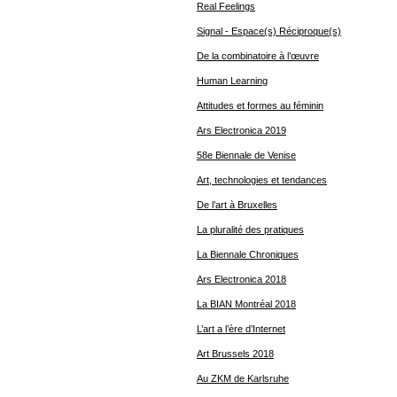
Real Feelings
Signal - Espace(s) Réciproque(s)
De la combinatoire à l’œuvre
Human Learning
Attitudes et formes au féminin
Ars Electronica 2019
58e Biennale de Venise
Art, technologies et tendances
De l’art à Bruxelles
La pluralité des pratiques
La Biennale Chroniques
Ars Electronica 2018
La BIAN Montréal 2018
L’art a l’ère d’Internet
Art Brussels 2018
Au ZKM de Karlsruhe