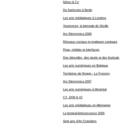
Némo & Co
De Karlsruhe à Berlin
Les arts médiatiques à Londres
Youniverse, la biennale de Séville
Ars Electronica 2008
Réseaux sociaux et pratiques soniques
Peau, médias et interfaces
Des étincelles, des pixels et des festivals
Les arts numériques en Belgique
Territoires de l’image - Le Fresnoy
Ars Electronica 2007
Les arts numériques à Montréal
C3, ZKM & V2
Les arts médiatiques en Allemagne
Le festival Arborescence 2006
Sept ans d'Art Outsiders