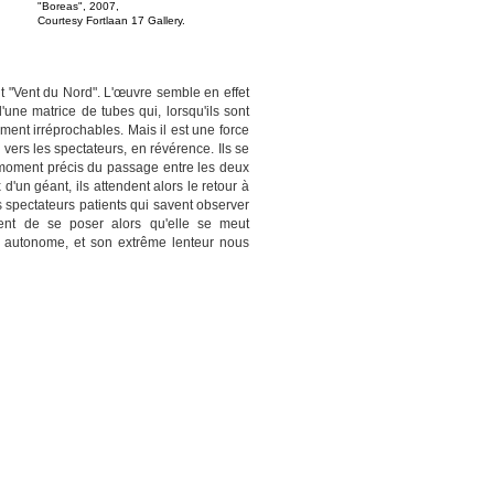
"Boreas", 2007,
Courtesy Fortlaan 17 Gallery.
nt "Vent du Nord". L'œuvre semble en effet
une matrice de tubes qui, lorsqu'ils sont
ment irréprochables. Mais il est une force
r vers les spectateurs, en révérence. Ils se
le moment précis du passage entre les deux
 d'un géant, ils attendent alors le retour à
 spectateurs patients qui savent observer
sent de se poser alors qu'elle se meut
on, autonome, et son extrême lenteur nous