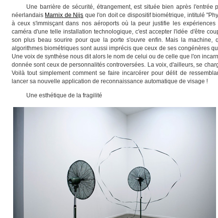
U
ne barrière de sécurité, étrangement, est située bien après l'entrée pri
néerlandais
Marnix de Nijs
que l'on doit ce dispositif biométrique, intitulé "P
à ceux s'immisçant dans nos aéroports où la peur justifie les expériences 
caméra d'une telle installation technologique, c'est accepter l'idée d'être 
son plus beau sourire pour que la porte s'ouvre enfin. Mais la machine,
algorithmes biométriques sont aussi imprécis que ceux de ses congénères que 
Une voix de synthèse nous dit alors le nom de celui ou de celle que l'on incarn
donnée sont ceux de personnalités controversées. La voix, d'ailleurs, se cha
Voilà tout simplement comment se faire incarcérer pour délit de ressembl
lancer sa nouvelle application de reconnaissance automatique de visage !
Une esthétique de la fragilité