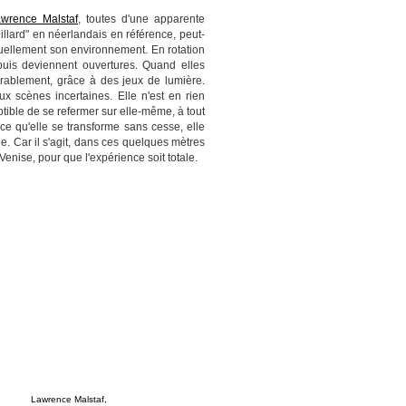
wrence Malstaf
, toutes d'une apparente
uillard" en néerlandais en référence, peut-
tuellement son environnement. En rotation
puis deviennent ouvertures. Quand elles
orablement, grâce à des jeux de lumière.
ux scènes incertaines. Elle n'est en rien
ible de se refermer sur elle-même, à tout
rce qu'elle se transforme sans cesse, elle
. Car il s'agit, dans ces quelques mètres
enise, pour que l'expérience soit totale.
Lawrence Malstaf,