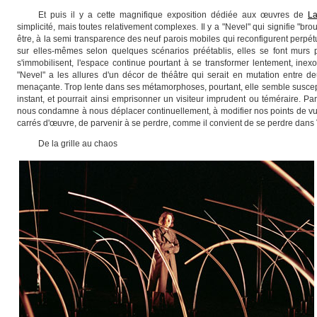
E
t puis il y a cette magnifique exposition dédiée aux œuvres de
La
simplicité, mais toutes relativement complexes. Il y a "Nevel" qui signifie "bro
être, à la semi transparence des neuf parois mobiles qui reconfigurent perpé
sur elles-mêmes selon quelques scénarios préétablis, elles se font murs 
s'immobilisent, l'espace continue pourtant à se transformer lentement, inex
"Nevel" a les allures d'un décor de théâtre qui serait en mutation entre de
menaçante. Trop lente dans ses métamorphoses, pourtant, elle semble suscept
instant, et pourrait ainsi emprisonner un visiteur imprudent ou téméraire. Pa
nous condamne à nous déplacer continuellement, à modifier nos points de vue
carrés d'œuvre, de parvenir à se perdre, comme il convient de se perdre dans V
De la grille au chaos