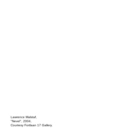
Lawrence Malstaf,
"Nevel", 2004,
Courtesy Fortlaan 17 Gallery.