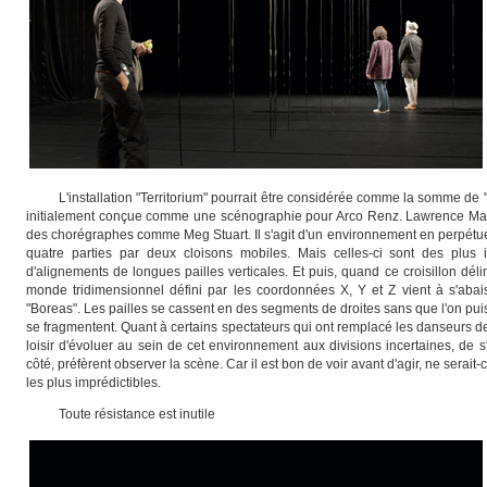
L'
installation "Territorium" pourrait être considérée comme la somme de "N
initialement conçue comme une scénographie pour Arco Renz. Lawrence Mals
des chorégraphes comme Meg Stuart. Il s'agit d'un environnement en perpétuel
quatre parties par deux cloisons mobiles. Mais celles-ci sont des plus i
d'alignements de longues pailles verticales. Et puis, quand ce croisillon déli
monde tridimensionnel défini par les coordonnées X, Y et Z vient à s'abai
"Boreas". Les pailles se cassent en des segments de droites sans que l'on pui
se fragmentent. Quant à certains spectateurs qui ont remplacé les danseurs d
loisir d'évoluer au sein de cet environnement aux divisions incertaines, de 
côté, préfèrent observer la scène. Car il est bon de voir avant d'agir, ne serai
les plus imprédictibles.
Toute résistance est inutile