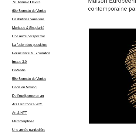
Maison Européenne
7e Biennale Elektra
contemporaine par
60e Biennale de Venise
En d’infinies variations
Multitude & Singularité
Une autre perspective
La fusion des possibles
Persistance & Exploration
Image 3.0
BioMedia
59e Biennale de Venise
Decision Making
De l’intelligence en art
Ars Electronica 2021
Art & NFT
Métamorphose
Une année particulière