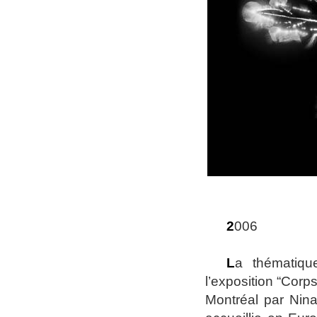
2
006
L
a thématiqu
l’exposition “Corp
Montréal par Nin