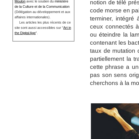
notion de télé pré
Moulon
avec le soutien du
ministère
de la Culture et de la Communication
code morse en pai
(Délégation au développement et aux
terminer, intégré
affaires internationales).
Les articles les plus récents de ce
ceux connectés à 
site sont aussi accessibles sur “
Art in
the Digital Age
”.
ou éteindre la la
contenant les bacté
taux de mutation d
partiellement la t
cette phrase a un
pas son sens orig
cherchons à la mo