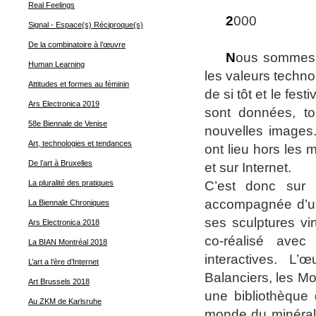
Real Feelings
2
000
Signal - Espace(s) Réciproque(s)
De la combinatoire à l’œuvre
N
ous sommes e
Human Learning
les valeurs techn
Attitudes et formes au féminin
de si tôt et le fes
Ars Electronica 2019
sont données, to
58e Biennale de Venise
nouvelles images.
Art, technologies et tendances
ont lieu hors les
De l’art à Bruxelles
et sur Internet.
C’est donc sur l
La pluralité des pratiques
accompagnée d’une
La Biennale Chroniques
ses sculptures vi
Ars Electronica 2018
co-réalisé avec
La BIAN Montréal 2018
interactives. L’
L’art a l’ère d’Internet
Balanciers, les Mo
Art Brussels 2018
une bibliothèque
Au ZKM de Karlsruhe
monde du minéral 