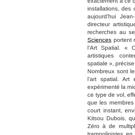
exactement à ce qu
installations, des
aujourd’hui Jean
directeur artisti
recherches au sei
Sciences
portent 
l’Art Spatial. «
artistiques cont
spatiale », précis
Nombreux sont les p
l’art spatial. Ar
expérimenté la mic
ce type de vol, ef
que les membres 
court instant, en
Kitsou Dubois, qu
Zéro à de multipl
trampolinistes en