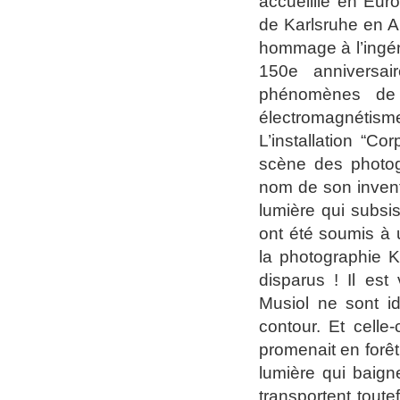
accueillie en Eu
de Karlsruhe en A
hommage à l’ingéni
150e anniversai
phénomènes de v
électromagnétisme 
L’installation “Co
scène des photogr
nom de son invente
lumière qui subsi
ont été soumis à 
la photographie K
disparus ! Il est
Musiol ne sont id
contour. Et celle
promenait en forêt
lumière qui baign
transportent tout