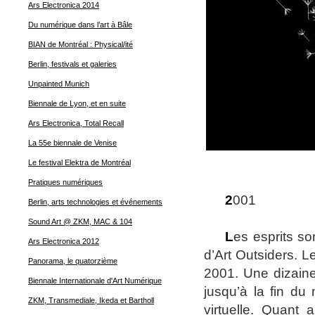
Ars Electronica 2014
Du numérique dans l’art à Bâle
BIAN de Montréal : Physical/ité
Berlin, festivals et galeries
Unpainted Munich
Biennale de Lyon, et en suite
Ars Electronica, Total Recall
La 55e biennale de Venise
Le festival Elektra de Montréal
Pratiques numériques
2
001
Berlin, arts technologies et événements
Sound Art @ ZKM, MAC & 104
L
es esprits so
Ars Electronica 2012
d’Art Outsiders. 
Panorama, le quatorzième
2001. Une dizaine
Biennale Internationale d'Art Numérique
jusqu’à la fin du
ZKM, Transmediale, Ikeda et Bartholl
virtuelle. Quant 