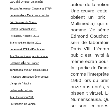
La Gaîté Lyrique, un an déjà
autour de la notion
TodaysArt, Almost Cinema et STRP
Une œuvre, cette 
Le festival Ars Electronica de Linz
obtient un prix
54e Biennale de Venise
Multimédia) qui s
nomme “Je sème à
Elektra, Montréal, 2011
Edmond Couchot et
Pixelache, Helsinki, 2011
sein de laboratoi
Transmediale, Berlin, 2011
Paris VIII. L’écr
Le festival STRP d'Eindhoven
public est invité
Ars Electronica répare le monde
même écran pour f
Festivals d’Île-de-France
fait partie de l’i
Tendances d’un art d’aujourd’hui
comme l’interprète
Pratiques artistiques émergentes
1990 lors du premi
L’ange de l’histoire
onze ans après, so
La biennale de Lyon
pissenlit virtuel
Ars Electronica 2009
Numeriscausa. Quin
La Biennale de Venise
se sont colorées