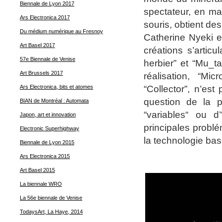
Biennale de Lyon 2017
spectateur, en ma
Ars Electronica 2017
souris, obtient d
Du médium numérique au Fresnoy
Catherine Nyeki e
Art Basel 2017
créations s’artic
57e Biennale de Venise
herbier” et “Mu_t
Art Brussels 2017
réalisation, “Mic
“Collector”, n’es
Ars Electronica, bits et atomes
question de la p
BIAN de Montréal : Automata
“variables“ ou d’
Japon, art et innovation
principales problé
Electronic Superhighway
la technologie bas
Biennale de Lyon 2015
Ars Electronica 2015
Art Basel 2015
La biennale WRO
La 56e biennale de Venise
TodaysArt, La Haye, 2014