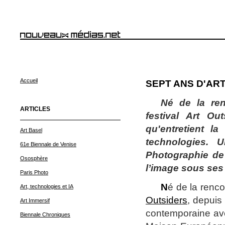
Accueil
SEPT ANS D'AR
Né de la ren
ARTICLES
festival Art Ou
qu'entretient l
Art Basel
technologies.
61e Biennale de Venise
Photographie de 
Ososphère
l’image sous ses 
Paris Photo
N
é de la renco
Art, technologies et IA
Outsiders
, depuis 
Art Immersif
contemporaine ave
Biennale Chroniques