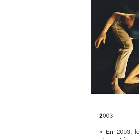
2
003
« E
n 2003, le