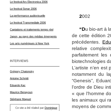
Le festival Ars Electronica 2006
Le festival Sonar 2006
2
002
La performance audiovisuelle
Le festival Transmediale 2006
“D
u bio-art à 
Captations et traitements temps réel
de cette édition 
Japon, au pays des médias émergents
précédentes.
Edu
Les arts numériques à New York
relative complex
parfaitement les
biotechnologies da
INTERVIEWS
L’artiste n’en es
Grégory Chatonsky
notamment du lap
Antoine Schmitt
“Genesis”, Eduar
Eduardo Kac
l’ordre de Dieu in
Maurice Benayoun
« que l’homme dom
les animaux qui ra
Stéphane Maguet
moyens de communi
Ce site a été réalisé par
Dominique