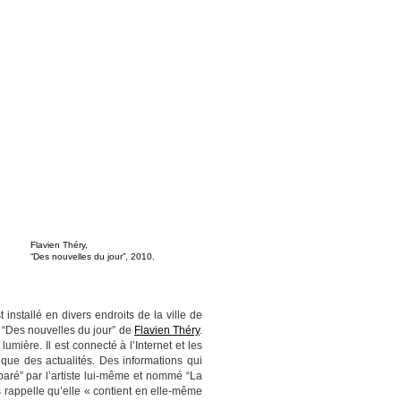
Flavien Théry,
“Des nouvelles du jour”, 2010.
t installé en divers endroits de la ville de
t “Des nouvelles du jour” de
Flavien Théry
.
 lumière. Il est connecté à l’Internet et les
 que des actualités. Des informations qui
paré” par l’artiste lui-même et nommé “La
 rappelle qu’elle « contient en elle-même