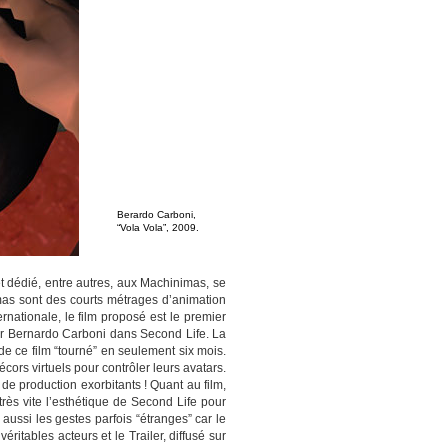
Berardo Carboni,
“Vola Vola”, 2009.
 et dédié, entre autres, aux Machinimas, se
mas sont des courts métrages d’animation
rnationale, le film proposé est le premier
 par Bernardo Carboni dans Second Life. La
e ce film “tourné” en seulement six mois.
cors virtuels pour contrôler leurs avatars.
de production exorbitants ! Quant au film,
très vite l’esthétique de Second Life pour
 aussi les gestes parfois “étranges” car le
itables acteurs et le Trailer, diffusé sur