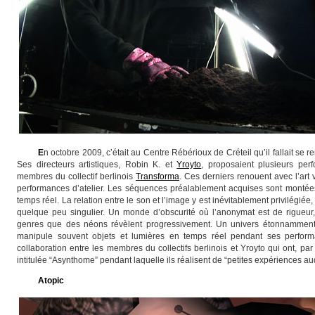
E
n octobre 2009, c’était au Centre Rébérioux de Créteil qu’il fallait se r
Ses directeurs artistiques, Robin K. et
Yroyto
, proposaient plusieurs per
membres du collectif berlinois
Transforma
. Ces derniers renouent avec l’art 
performances d’atelier. Les séquences préalablement acquises sont montées
temps réel. La relation entre le son et l’image y est inévitablement privilégiée
quelque peu singulier. Un monde d’obscurité où l’anonymat est de rigueur, f
genres que des néons révèlent progressivement. Un univers étonnamment p
manipule souvent objets et lumières en temps réel pendant ses perform
collaboration entre les membres du collectifs berlinois et Yroyto qui ont, p
intitulée “Asynthome” pendant laquelle ils réalisent de “petites expériences au
Atopic