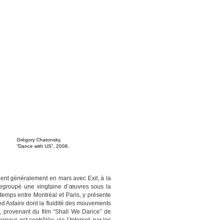
Grégory Chatonsky,
“Dance with US”, 2008.
nent généralement en mars avec Exit, à la
 regroupé une vingtaine d’œuvres sous la
 temps entre Montréal et Paris, y présente
ed Astaire dont la fluidité des mouvements
o, provenant du film “Shall We Dance” de