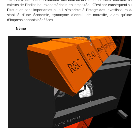
1937 où le danseur est confronté aux battements d’une puissante machine à vape
valeurs de l’indice boursier américain en temps réel. C’est par conséquent sur
Plus elles sont importantes plus il s’exprime à l’image des investisseurs
stabilité d’une économie, synonyme d’ennui, de morosité, alors qu’une 
d’impressionnants bénéfices.
Némo