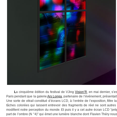
L
a cinquième édition du festival de VJing
Vision’R
, en mai dernier, s’es
Paris pendant que la galerie
Ars Longa
, partenaire de l’événement, présentai
Une sorte de vitrail constitué d’écrans LCD, à l’entrée de l’exposition, filtre la
tâches colorées qui laissent entrevoir des fragments de réel ne sont autres
modifient notre perception du monde. Et puis il y a cet autre écran LCD “pré
part de l’ombre (N °4)” qui émet une lumière blanche dont Flavien Théry nous