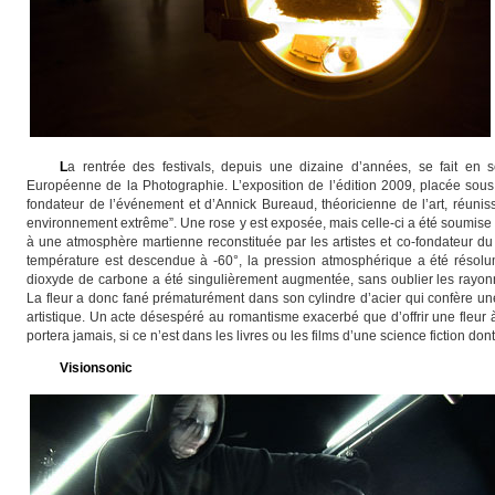
L
a rentrée des festivals, depuis une dizaine d’années, se fait en
Européenne de la Photographie. L’exposition de l’édition 2009, placée sous 
fondateur de l’événement et d’Annick Bureaud, théoricienne de l’art, réunis
environnement extrême”. Une rose y est exposée, mais celle-ci a été soumise
à une atmosphère martienne reconstituée par les artistes et co-fondateur d
température est descendue à -60°, la pression atmosphérique a été résolu
dioxyde de carbone a été singulièrement augmentée, sans oublier les rayonne
La fleur a donc fané prématurément dans son cylindre d’acier qui confère une
artistique. Un acte désespéré au romantisme exacerbé que d’offrir une fleur à
portera jamais, si ce n’est dans les livres ou les films d’une science fiction dont
Visionsonic