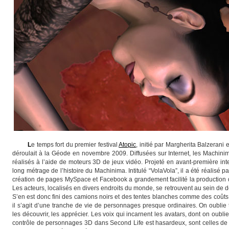
L
e temps fort du premier festival
Atopic
, initié par Margherita Balzerani
déroulait à la Géode en novembre 2009. Diffusées sur Internet, les Machini
réalisés à l’aide de moteurs 3D de jeux vidéo. Projeté en avant-première inte
long métrage de l’histoire du Machinima. Intitulé “VolaVola”, il a été réalisé
création de pages MySpace et Facebook a grandement facilité la production d
Les acteurs, localisés en divers endroits du monde, se retrouvent au sein de dé
S’en est donc fini des camions noirs et des tentes blanches comme des coûts 
il s’agit d’une tranche de vie de personnages presque ordinaires. On oublie 
les découvrir, les apprécier. Les voix qui incarnent les avatars, dont on oublie
contrôle de personnages 3D dans Second Life est hasardeux, sont celles de vér