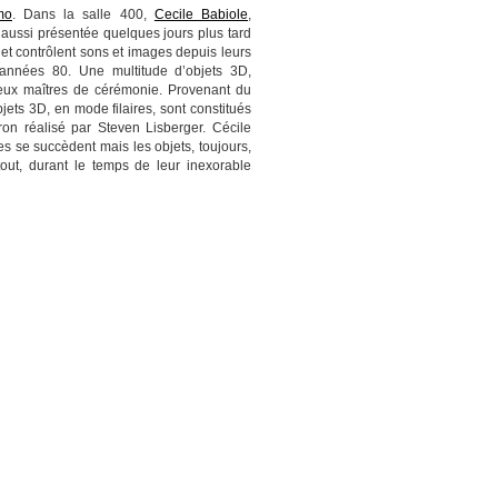
mo
. Dans la salle 400,
Cecile Babiole
,
 aussi présentée quelques jours plus tard
 et contrôlent sons et images depuis leurs
 années 80. Une multitude d’objets 3D,
 deux maîtres de cérémonie. Provenant du
ets 3D, en mode filaires, sont constitués
on réalisé par Steven Lisberger. Cécile
es se succèdent mais les objets, toujours,
tout, durant le temps de leur inexorable