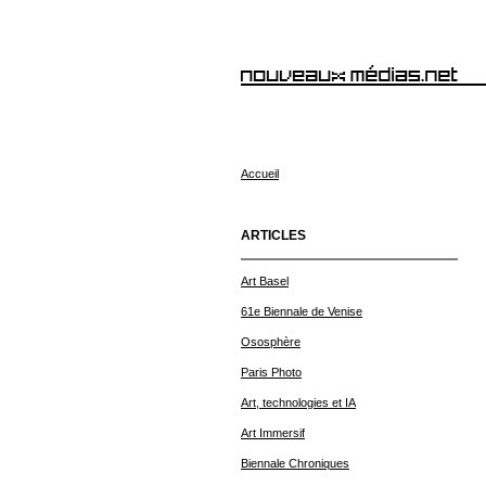
Accueil
ARTICLES
Art Basel
61e Biennale de Venise
Ososphère
Paris Photo
Art, technologies et IA
Art Immersif
Biennale Chroniques