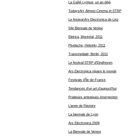
La Gaîté Lyrique, un an déjà
TodaysArt, Almost Cinema et STRP
Le festival Ars Electronica de Linz
54e Biennale de Venise
Elektra, Montréal, 2011
Pixelache, Helsinki, 2011
Transmediale, Berlin, 2011
Le festival STRP d'Eindhoven
Ars Electronica répare le monde
Festivals d’Île-de-France
Tendances d’un art d’aujourd’hui
Pratiques artistiques émergentes
L’ange de l’histoire
La biennale de Lyon
Ars Electronica 2009
La Biennale de Venise