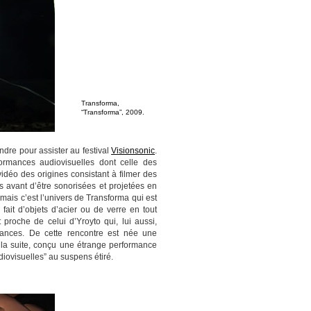
Transforma,
“Transforma”, 2009.
endre pour assister au festival
Visionsonic
.
formances audiovisuelles dont celle des
vidéo des origines consistant à filmer des
 avant d’être sonorisées et projetées en
, mais c’est l’univers de Transforma qui est
ait d’objets d’acier ou de verre en tout
roche de celui d’Yroyto qui, lui aussi,
ances. De cette rencontre est née une
ar la suite, conçu une étrange performance
diovisuelles” au suspens étiré.