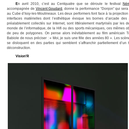
E
n avril 2010, c’est au Centquatre que se déroule le festival
Né
accompagnée de
Vincent Goudard
, donne la performance “Donjon” qui sera
au Cube d’Issy-les-Moulineaux. Les deux performers font face à la projection
interfaces matérielles dont l’esthétique évoque les bornes d’arcade des
préalablement collectés sur Internet, sont littéralement martyrisés par les
monde de l’informatique, de la Hifi ou des sports mécaniques, ces mêmes obj
de peu de polygones. On pense alors inévitablement au film américain Tr
Babiole de nous préciser : « Moi, je suis une fille des années 80 ». Les scèn
se disloquent en des parties qui semblent s’affranchir partiellement d’un 
déconstruction.
Vision'R