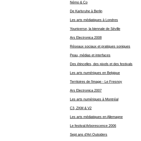
Némo & Co
De Karlsruhe à Berlin
Les arts médiatiques à Londres
Youniverse, la biennale de Séville
Ars Electronica 2008
Réseaux sociaux et pratiques soniques
Peau, médias et interfaces
Des étincelles, des pixels et des festivals
Les arts numériques en Belgique
Territoires de l’image - Le Fresnoy
Ars Electronica 2007
Les arts numériques à Montréal
C3, ZKM & V2
Les arts médiatiques en Allemagne
Le festival Arborescence 2006
Sept ans d'Art Outsiders