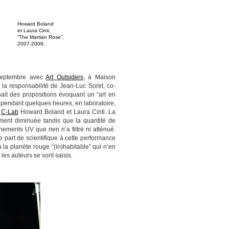
Howard Boland
et Laura Cinti,
“The Martian Rose”,
2007-2009.
 septembre avec
Art Outsiders
, à Maison
la responsabilité de Jean-Luc Soret, co-
sait des propositions évoquant un “art en
 pendant quelques heures, en laboratoire,
u
C-Lab
Howard Boland et Laura Cinti. La
ment diminuée tandis que la quantité de
ments UV que rien n’a filtré ni atténué.
 part de scientifique à cette performance
 la planète rouge “(in)habitable” qui n’en
 les auteurs se sont saisis.