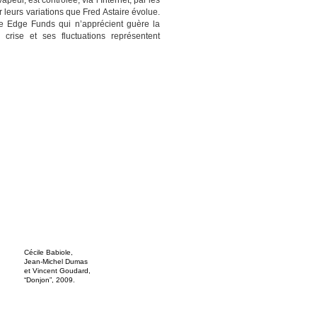
ur, est contrôlée, via l’Internet, par les
 leurs variations que Fred Astaire évolue.
 de Edge Funds qui n’apprécient guère la
crise et ses fluctuations représentent
Cécile Babiole,
Jean-Michel Dumas
et Vincent Goudard,
“Donjon”, 2009.