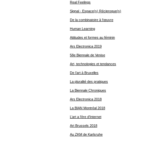
Real Feelings
Signal - Espace(s) Réciproque(s)
De la combinatoire à l’œuvre
Human Learning
Attitudes et formes au féminin
Ars Electronica 2019
58e Biennale de Venise
Art, technologies et tendances
De l’art à Bruxelles
La pluralité des pratiques
La Biennale Chroniques
Ars Electronica 2018
La BIAN Montréal 2018
L’art a l’ère d’Internet
Art Brussels 2018
Au ZKM de Karlsruhe