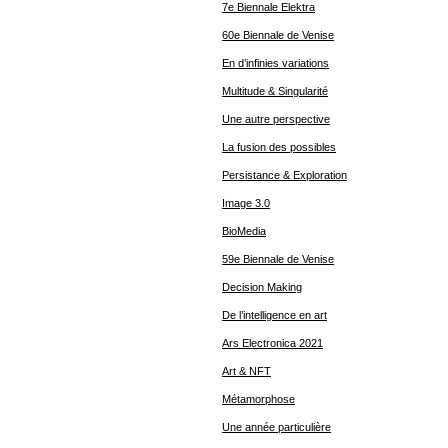
7e Biennale Elektra
60e Biennale de Venise
En d’infinies variations
Multitude & Singularité
Une autre perspective
La fusion des possibles
Persistance & Exploration
Image 3.0
BioMedia
59e Biennale de Venise
Decision Making
De l’intelligence en art
Ars Electronica 2021
Art & NFT
Métamorphose
Une année particulière