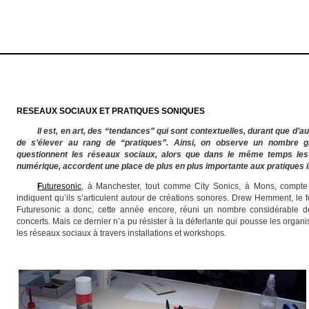
RESEAUX SOCIAUX ET PRATIQUES SONIQUES
Il est, en art, des “tendances” qui sont contextuelles, durant que d’a
de s’élever au rang de “pratiques”. Ainsi, on observe un nombre gra
questionnent les réseaux sociaux, alors que dans le même temps les 
numérique, accordent une place de plus en plus importante aux pratiques i
F
uturesonic
, à Manchester, tout comme City Sonics, à Mons, compte 
indiquent qu’ils s’articulent autour de créations sonores. Drew Hemment, le fo
Futuresonic a donc, cette année encore, réuni un nombre considérable de
concerts. Mais ce dernier n’a pu résister à la déferlante qui pousse les orga
les réseaux sociaux à travers installations et workshops.