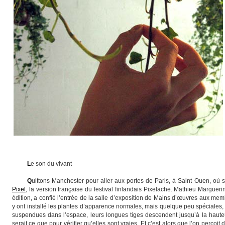
L
e son du vivant
Q
uittons Manchester pour aller aux portes de Paris, à Saint Ouen, où s
Pixel
, la version française du festival finlandais Pixelache. Mathieu Marguerin,
édition, a confié l’entrée de la salle d’exposition de Mains d’œuvres aux memb
y ont installé les plantes d’apparence normales, mais quelque peu spéciales,
suspendues dans l’espace, leurs longues tiges descendent jusqu’à la hauteur
serait ce que pour vérifier qu’elles sont vraies. Et c’est alors que l’on perçoi