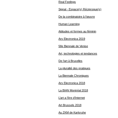
Real Feelings
Signal - Espace(s) Réciproque(s)
De la combinatoire à l’œuvre
Human Learning
Attitudes et formes au féminin
Ars Electronica 2019
58e Biennale de Venise
Art, technologies et tendances
De l’art à Bruxelles
La pluralité des pratiques
La Biennale Chroniques
Ars Electronica 2018
La BIAN Montréal 2018
L’art a l’ère d’Internet
Art Brussels 2018
Au ZKM de Karlsruhe