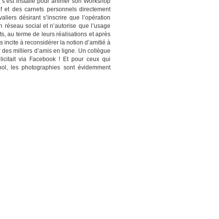
l
s’est installé pour animer son Workshop
tif et des carnets personnels directement
aliers désirant s’inscrire que l’opération
 réseau social et n’autorise que l’usage
s, au terme de leurs réalisations et après
incite à reconsidérer la notion d’amitié à
r des milliers d’amis en ligne. Un collègue
licitait via Facebook ! Et pour ceux qui
hol, les photographies sont évidemment