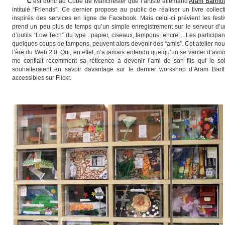
C'
est donc au Cube de Manchester que l’artiste allemand
Aram Bartho
intitulé “Friends”. Ce dernier propose au public de réaliser un livre collec
inspirés des services en ligne de Facebook. Mais celui-ci prévient les festiv
prend un peu plus de temps qu’un simple enregistrement sur le serveur d’un
d’outils “Low Tech” du type : papier, ciseaux, tampons, encre… Les participant
quelques coups de tampons, peuvent alors devenir des “amis”. Cet atelier nous 
l’ère du Web 2.0. Qui, en effet, n’a jamais entendu quelqu’un se vanter d’avoi
me confiait récemment sa réticence à devenir l’ami de son fils qui le sol
souhaiteraient en savoir davantage sur le dernier workshop d’Aram Bart
accessibles sur Flickr.