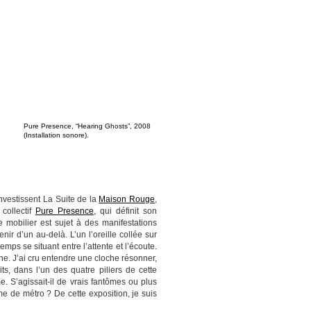
Pure Presence, “Hearing Ghosts”, 2008
(Installation sonore).
investissent La Suite de la
Maison Rouge
,
collectif
Pure Presence
, qui définit son
 mobilier est sujet à des manifestations
ir d’un au-delà. L’un l’oreille collée sur
mps se situant entre l’attente et l’écoute.
che. J’ai cru entendre une cloche résonner,
s, dans l’un des quatre piliers de cette
. S’agissait-il de vrais fantômes ou plus
 de métro ? De cette exposition, je suis