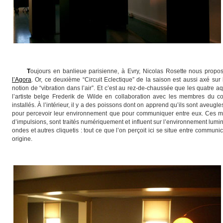
T
oujours en banlieue parisienne, à Evry, Nicolas Rosette nous prop
l’Agora
. Or, ce deuxième “Circuit Eclectique” de la saison est aussi axé sur l’
notion de “vibration dans l’air”. Et c’est au rez-de-chaussée que les quatre 
l’artiste belge Frederik de Wilde en collaboration avec les membres du co
installés. À l’intérieur, il y a des poissons dont on apprend qu’ils sont aveugl
pour percevoir leur environnement que pour communiquer entre eux. Ces m
d’impulsions, sont traités numériquement et influent sur l’environnement lumine
ondes et autres cliquetis : tout ce que l’on perçoit ici se situe entre communi
origine.