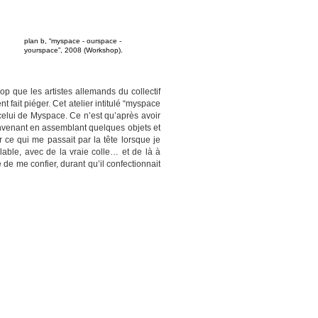
plan b, “myspace - ourspace -
yourspace”, 2008 (Workshop).
 que les artistes allemands du collectif
fait piéger. Cet atelier intitulé “myspace
 celui de Myspace. Ce n’est qu’après avoir
onvenant en assemblant quelques objets et
r ce qui me passait par la tête lorsque je
alable, avec de la vraie colle… et de là à
de me confier, durant qu’il confectionnait