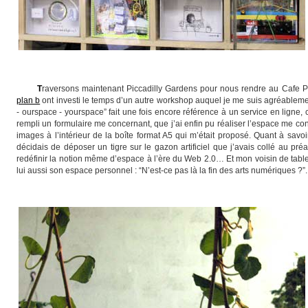
T
raversons maintenant Piccadilly Gardens pour nous rendre au Cafe Pop
plan b
ont investi le temps d’un autre workshop auquel je me suis agréablement 
- ourspace - yourspace” fait une fois encore référence à un service en ligne,
rempli un formulaire me concernant, que j’ai enfin pu réaliser l’espace me c
images à l’intérieur de la boîte format A5 qui m’était proposé. Quant à savoi
décidais de déposer un tigre sur le gazon artificiel que j’avais collé au pré
redéfinir la notion même d’espace à l’ère du Web 2.0… Et mon voisin de table 
lui aussi son espace personnel : “N’est-ce pas là la fin des arts numériques ?”.