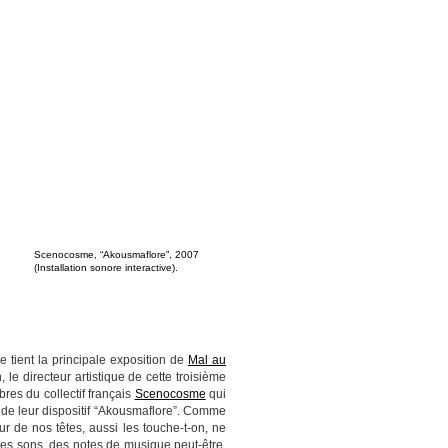
Scenocosme, “Akousmaflore”, 2007
(Installation sonore interactive).
e tient la principale exposition de
Mal au
 le directeur artistique de cette troisième
res du collectif français
Scenocosme
qui
 de leur dispositif “Akousmaflore”. Comme
 de nos têtes, aussi les touche-t-on, ne
t des sons, des notes de musique peut-être.