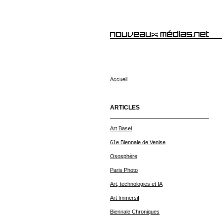
Accueil
ARTICLES
Art Basel
61e Biennale de Venise
Ososphère
Paris Photo
Art, technologies et IA
Art Immersif
Biennale Chroniques