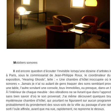
M
obiliers sonores
I
l est encore question d’écouter l’invisible lorsqu’une dizaine d’artistes 
à Paris, sous le commissariat de Jean-Philippe Roux, le coordinateur du 
exposition, “Hearing Ghosts”, telle : « Une chambre d’hôtel inoccupée où le
sonores ». Jamais je n’ai vu autant de gens traquer des sons semblant proven
une table, l’autre scrutant une console, tous immobiles, ou presque, dans un te
À l’intérieur de chaque meuble : des vibrations ne se livrant que dans l’appro
sans bien savoir d’où le son provenait. J’ai même découvert quelques bruit
mystérieuse chambre d’hôtel, qui pourtant ne figuraient sur aucun programme
probablement du grondement des sous-sols de la ville au passage d’une rame
sorti l’ouïe affinée, avant que ma vue, rapidement, ne reprenne le dessus.