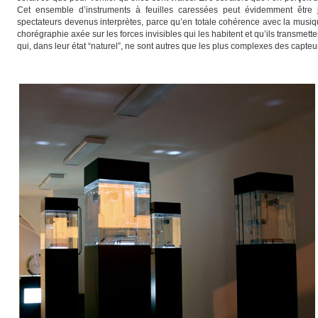
Cet ensemble d’instruments à feuilles caressées peut évidemment être j
spectateurs devenus interprètes, parce qu’en totale cohérence avec la musiqu
chorégraphie axée sur les forces invisibles qui les habitent et qu’ils transmett
qui, dans leur état “naturel”, ne sont autres que les plus complexes des capteu