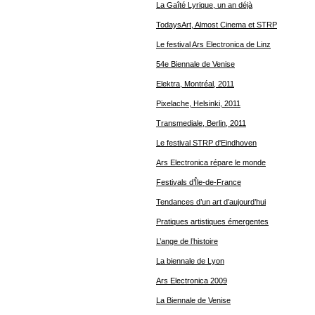
La Gaîté Lyrique, un an déjà
TodaysArt, Almost Cinema et STRP
Le festival Ars Electronica de Linz
54e Biennale de Venise
Elektra, Montréal, 2011
Pixelache, Helsinki, 2011
Transmediale, Berlin, 2011
Le festival STRP d'Eindhoven
Ars Electronica répare le monde
Festivals d’Île-de-France
Tendances d’un art d’aujourd’hui
Pratiques artistiques émergentes
L’ange de l’histoire
La biennale de Lyon
Ars Electronica 2009
La Biennale de Venise