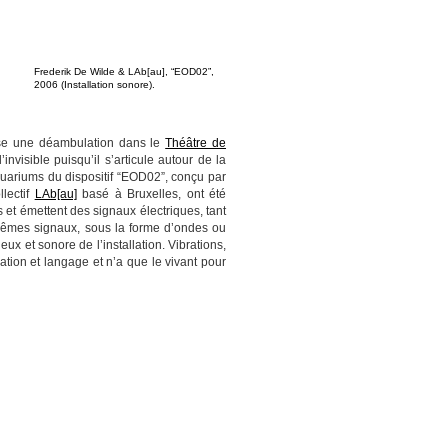
Frederik De Wilde & LAb[au], “EOD02”,
2006 (Installation sonore).
ose une déambulation dans le
Théâtre de
invisible puisqu’il s’articule autour de la
aquariums du dispositif “EOD02”, conçu par
llectif
LAb[au]
basé à Bruxelles, ont été
es et émettent des signaux électriques, tant
êmes signaux, sous la forme d’ondes ou
ux et sonore de l’installation. Vibrations,
cation et langage et n’a que le vivant pour