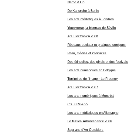
Némo & Co
De Karlsruhe à Berlin
Les arts médiatiques à Londres
Youniverse, la biennale de Séville
Ars Electronica 2008
Réseaux sociaux et pratiques soniques
Peau, médias et interfaces
Des étincelles, des pixels et des festivals
Les arts numériques en Belgique
Territoires de l’image - Le Fresnoy
Ars Electronica 2007
Les arts numériques à Montréal
C3, ZKM & V2
Les arts médiatiques en Allemagne
Le festival Arborescence 2006
Sept ans d'Art Outsiders